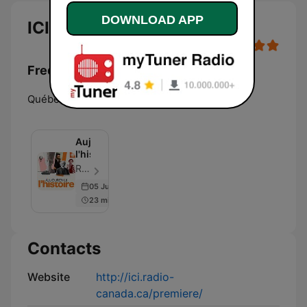
DOWNLOAD APP
ICI Première Québec
Frequencies ICI Première Québec:
Québec:
106.3 FM
Aujourd'hui
l'histoire
Radio-Canada - Episode 103
05 Jun 2026
23 min
Contacts
Website
http://ici.radio-
canada.ca/premiere/