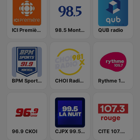
ICI Première Montréal
98.5 Montréal
QUB radio
BPM Sports 91.9 FM
CHOI Radio X 98.1 FM
Rythme 105.7 FM
96.9 CKOI
CJPX 99.5 MTL
CITE 107.3 Rouge FM