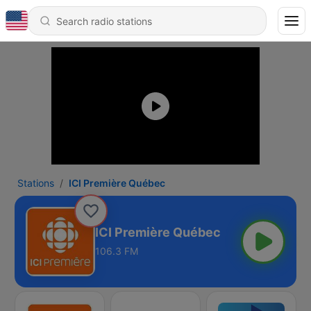
Stations
ICI Première Québec
ICI Première Québec
106.3 FM