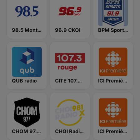
98.5 Montréal
96.9 CKOI
BPM Sports 91.9 FM
QUB radio
CITE 107.3 Rouge FM
ICI Première Montréal
CHOM 97.7 FM
CHOI Radio X 98.1 FM
ICI Première Québec