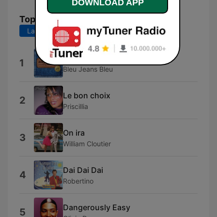
DOWNLOAD APP
Top Songs
Last 7 days
Last 30 days
Cashmere
1
Bleu Jeans Bleu
Le bon choix
2
Priscillia
On ira
3
William Cloutier
Dai Dai Dai
4
Robertino
Dangerously Easy
5