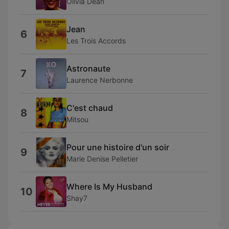
Olivia Dean
Jean
6
Les Trois Accords
Astronaute
7
Laurence Nerbonne
C'est chaud
8
Mitsou
Pour une histoire d'un soir
9
Marie Denise Pelletier
Where Is My Husband
10
Shay7