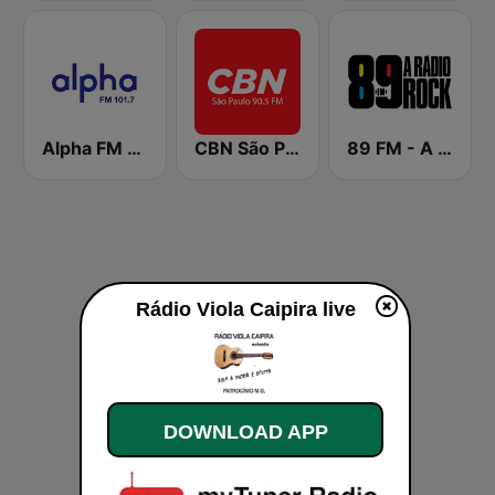
Alpha FM 101.7
CBN São Paulo
89 FM - A Rádio Rock
Rádio Viola Caipira live
DOWNLOAD APP