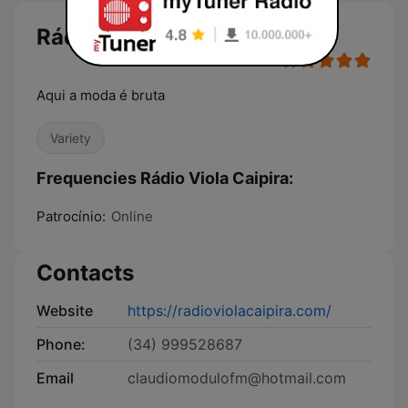
Rádio Viola Caipira
Aqui a moda é bruta
Variety
Frequencies Rádio Viola Caipira:
Patrocínio:
Online
Contacts
Website
https://radioviolacaipira.com/
Phone:
(34) 999528687
Email
claudiomodulofm@hotmail.com