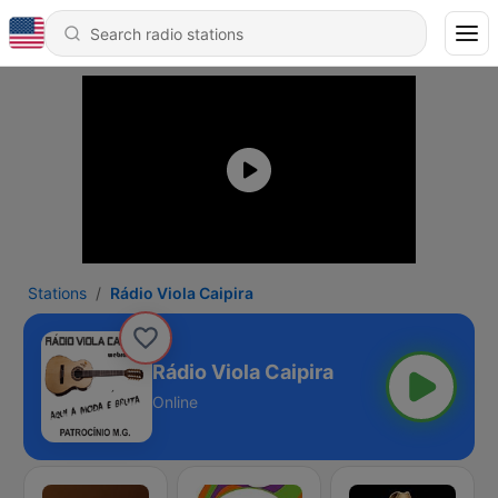
Stations
Rádio Viola Caipira
Rádio Viola Caipira
Online