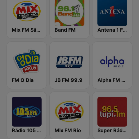
Mix FM São Paulo
Band FM
Antena 1 FM
FM O Dia
JB FM 99.9
Alpha FM 101.7
Rádio 105 FM
Mix FM Rio
Super Rádio Tupi