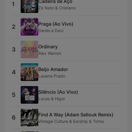
Cadeira de Aço
1
Zé Neto & Cristiano
Praga (Ao Vivo)
2
Danilo e Davi
Ordinary
3
Alex Warren
Beijo Amador
4
Lauana Prado
Silêncio (Ao Vivo)
5
Lucas & Higor
Find A Way (Adam Sellouk Remix)
6
Vintage Culture & Earstrip & Torha