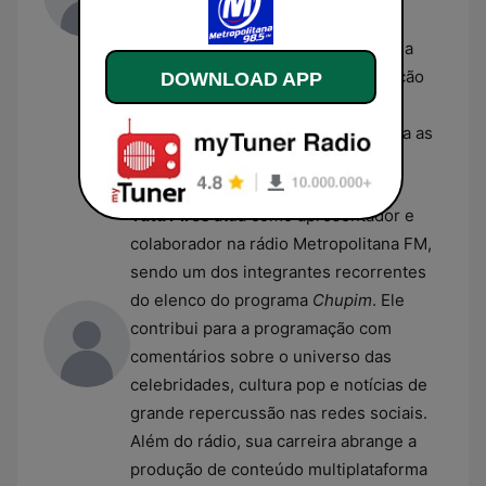
trotes telefônicos e da mediação de
debates sobre temas cotidianos. Sua
atuação é caracterizada pela interação
DOWNLOAD APP
constante com os ouvintes e pelo
suporte à criação de conteúdos para as
plataformas digitais da rádio.
Tutu Pires
Tutu Pires
atua como apresentador e
colaborador na rádio Metropolitana FM,
sendo um dos integrantes recorrentes
do elenco do programa
Chupim
. Ele
contribui para a programação com
comentários sobre o universo das
celebridades, cultura pop e notícias de
grande repercussão nas redes sociais.
Além do rádio, sua carreira abrange a
produção de conteúdo multiplataforma