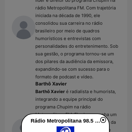
líder e diretor do programa
Chupim
na
rádio Metropolitana FM. Com trajetória
iniciada na década de 1990, ele
consolidou sua carreira no rádio
brasileiro por meio de quadros
humorísticos e entrevistas com
personalidades do entretenimento. Sob
sua gestão, o programa tornou-se um
dos pilares da audiência da emissora,
expandindo-se com sucesso para o
formato de podcast e vídeo.
Barthô Xavier
Barthô Xavier
é radialista e humorista,
integrando a equipe principal do
programa
Chupim
na rádio
Metropolitana FM. Ele desempenha um
Rádio Metropolitana 98.5 FM live
papel central na dinâmica de humor da
estação, participando ativamente de