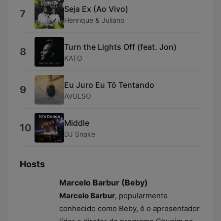
Seja Ex (Ao Vivo)
7
Henrique & Juliano
Turn the Lights Off (feat. Jon)
8
KATO
Eu Juro Eu Tô Tentando
9
AVULSO
Middle
10
DJ Snake
Hosts
Marcelo Barbur (Beby)
Marcelo Barbur
, popularmente
conhecido como Beby, é o apresentador