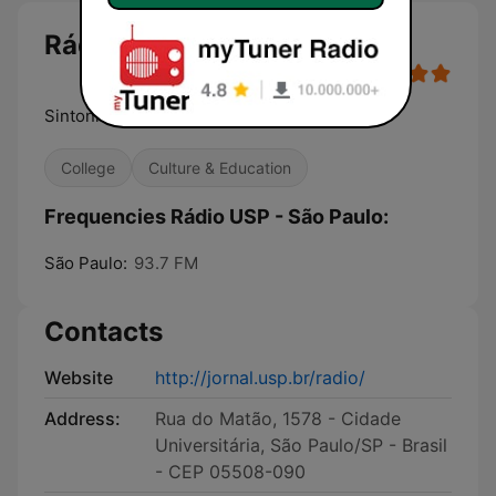
Rádio USP - São Paulo
Sintonize a diferença
College
Culture & Education
Frequencies Rádio USP - São Paulo:
São Paulo:
93.7 FM
Contacts
Website
http://jornal.usp.br/radio/
Address:
Rua do Matão, 1578 - Cidade
Universitária, São Paulo/SP - Brasil
- CEP 05508-090