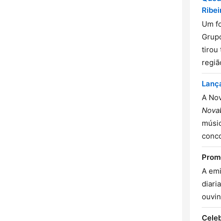
Ribei
Um fo
Grupo
tirou
regiã
Lanç
A Nov
Novab
músic
conco
Prom
A emi
diari
ouvin
Celeb