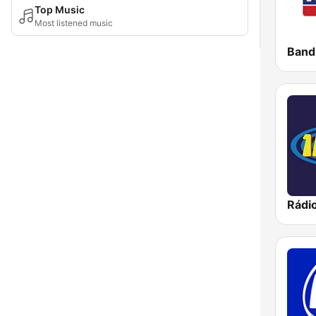
Top Music
Most listened music
Rádi