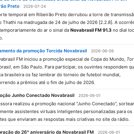
rão Preto
2026-07-24
rte temporal em Ribeirão Preto derrubou a torre de transmiss
 Thathi na madrugada de 24 de julho de 2026 [2.2.8]. A ocorrê
 temporariamente do ar o sinal da
Novabrasil FM 91.3
no dial loc
o.
amento da promoção Torcida Novabrasil
2026-06-09
abrasil FM iniciou a promoção especial de Copa do Mundo,
Tor
rasil
, em São Paulo. Para participar, os ouvintes respondem qu
a brasileira os faz lembrar do torneio de futebol mundial,
rrendo a prêmios até o fim de julho de 2026.
oção Junho Conectado Novabrasil
2026-06-01
ssora realizou a promoção nacional "Junho Conectado", sortea
amente assistentes virtuais inteligentes personalizadas para os
tes que enviaram as respostas mais criativas no site da rádio.
ração do 26º aniversário da Novabrasil FM
2026-06-01