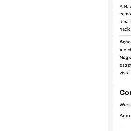
A Nov
como 
uma p
nacio
Ação
A emi
Negr
estra
vivo 
Co
Webs
Addr