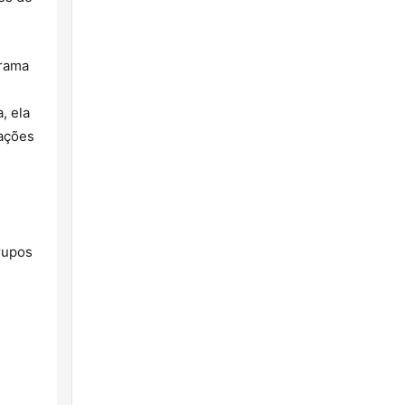
grama
, ela
pações
rupos