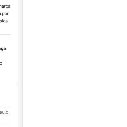
marca
a por
sica
aça
ao
aulo,