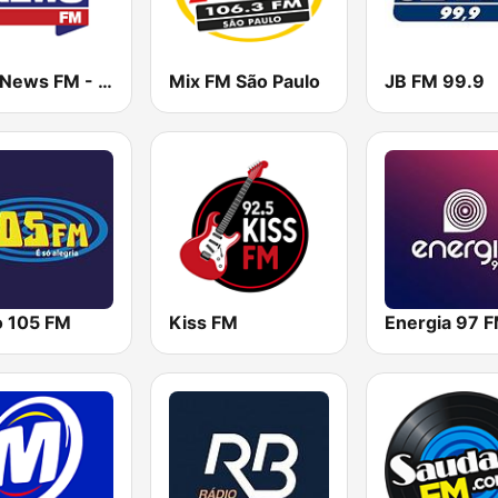
BandNews FM - 96.9 SP
Mix FM São Paulo
JB FM 99.9
o 105 FM
Kiss FM
Energia 97 