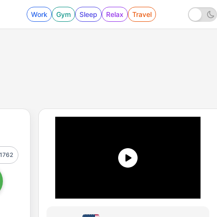
Work
Gym
Sleep
Relax
Travel
1762