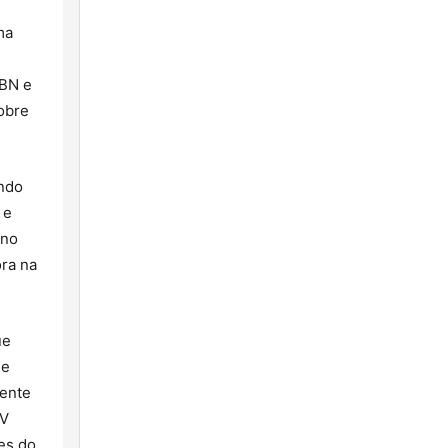
ma
CBN e
obre
endo
 e
 no
ora na
ue
 e
mente
TV
tes do