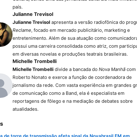
país.
Julianne Trevisol
Julianne Trevisol
apresenta a versão radiofônica do pro
Reclame
, focado em mercado publicitário, marketing e
entretenimento. Além de sua atuação como comunicadora
possui uma carreira consolidada como atriz, com partici
em diversas novelas e produções teatrais brasileiras.
Michelle Trombelli
Michelle Trombelli
divide a bancada do
Nova Manhã
com
Roberto Nonato e exerce a função de coordenadora de
jornalismo da rede. Com vasta experiência em grandes g
de comunicação como a Band, ela é especialista em
reportagens de fôlego e na mediação de debates sobre
atualidades.
s
 de torre de transmissão afeta sinal da Novabrasil FM em