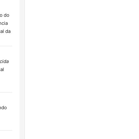
ão do
ncia
al da
cida
al
ndo