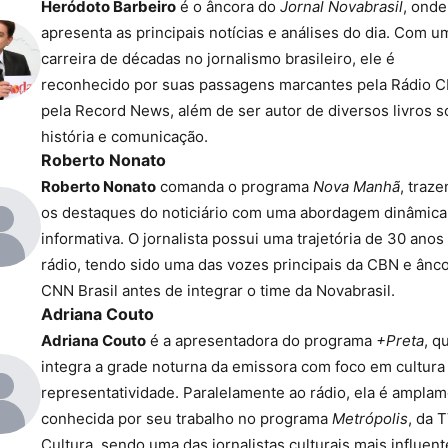
Heródoto Barbeiro
é o âncora do
Jornal Novabrasil
, onde
apresenta as principais notícias e análises do dia. Com u
carreira de décadas no jornalismo brasileiro, ele é
reconhecido por suas passagens marcantes pela Rádio 
pela Record News, além de ser autor de diversos livros s
história e comunicação.
Roberto Nonato
Roberto Nonato
comanda o programa
Nova Manhã
, traz
os destaques do noticiário com uma abordagem dinâmica
informativa. O jornalista possui uma trajetória de 30 anos
rádio, tendo sido uma das vozes principais da CBN e ânc
CNN Brasil antes de integrar o time da Novabrasil.
Adriana Couto
Adriana Couto
é a apresentadora do programa
+Preta
, q
integra a grade noturna da emissora com foco em cultura
representatividade. Paralelamente ao rádio, ela é ampla
conhecida por seu trabalho no programa
Metrópolis
, da 
Cultura, sendo uma das jornalistas culturais mais influen