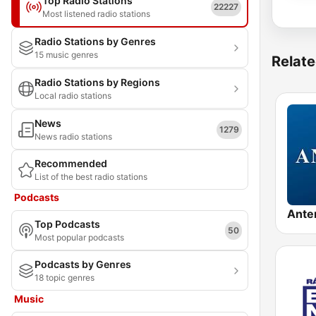
Top Radio Stations
22227
Most listened radio stations
Radio Stations by Genres
15 music genres
Relate
Radio Stations by Regions
Local radio stations
News
1279
News radio stations
Recommended
List of the best radio stations
Podcasts
Ante
Top Podcasts
50
Most popular podcasts
Podcasts by Genres
18 topic genres
Music