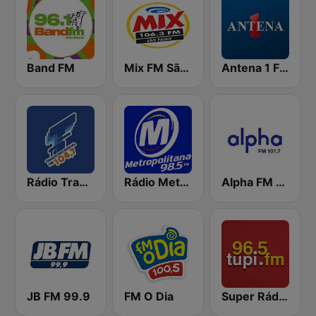
Band FM
Mix FM São Paulo
Antena 1 FM
Rádio Transcontinental FM
Rádio Metropolitana 98.5 FM
Alpha FM 101.7
JB FM 99.9
FM O Dia
Super Rádio Tupi