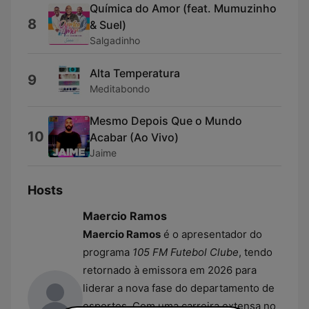
Química do Amor (feat. Mumuzinho
8
& Suel)
Salgadinho
Alta Temperatura
9
Meditabondo
Mesmo Depois Que o Mundo
10
Acabar (Ao Vivo)
Jaime
Hosts
Maercio Ramos
Maercio Ramos
é o apresentador do
programa
105 FM Futebol Clube
, tendo
retornado à emissora em 2026 para
liderar a nova fase do departamento de
esportes. Com uma carreira extensa no