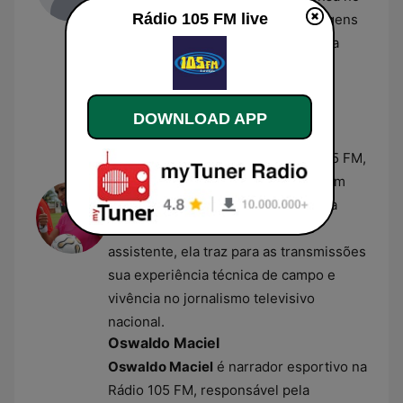
Rádio 105 FM live
rádio paulista, ele acumulou passagens
por veículos como a Rádio Globo e a
Transamérica antes de assumir seu
papel atual.
Ana Paula Oliveira
DOWNLOAD APP
Ana Paula Oliveira
atua como
comentarista esportiva na Rádio 105 FM,
sendo a primeira mulher a ocupar um
cargo fixo na equipe de esportes da
emissora. Jornalista e ex-árbitra
assistente, ela traz para as transmissões
sua experiência técnica de campo e
vivência no jornalismo televisivo
nacional.
Oswaldo Maciel
Oswaldo Maciel
é narrador esportivo na
Rádio 105 FM, responsável pela