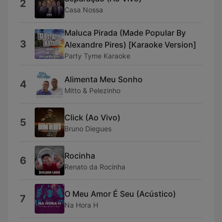
2
Casa Nossa
Maluca Pirada (Made Popular By
3
Alexandre Pires) [Karaoke Version]
Party Tyme Karaoke
Alimenta Meu Sonho
4
Mitto & Pelezinho
Click (Ao Vivo)
5
Bruno Diegues
Rocinha
6
Renato da Rocinha
O Meu Amor É Seu (Acústico)
7
Na Hora H