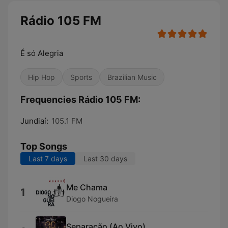
Rádio 105 FM
É só Alegria
Hip Hop
Sports
Brazilian Music
Frequencies Rádio 105 FM:
Jundiaí:
105.1 FM
Top Songs
Last 7 days
Last 30 days
Me Chama
1
Diogo Nogueira
Separação (Ao Vivo)