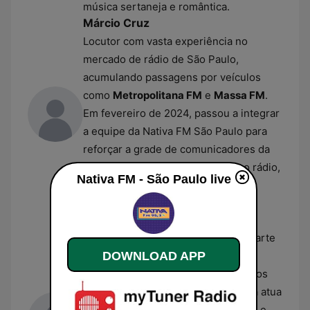
música sertaneja e romântica.
Márcio Cruz
Locutor com vasta experiência no
mercado de rádio de São Paulo,
acumulando passagens por veículos
como
Metropolitana FM
e
Massa FM
.
Em fevereiro de 2024, passou a integrar
a equipe da Nativa FM São Paulo para
reforçar a grade de comunicadores da
emissora. Além de sua atuação no rádio,
Nativa FM - São Paulo live
possui histórico como roteirista e
jornalista especializado em música.
Day Quarenta
Apresentadora e locutora que faz parte
do time de talentos da Nativa FM,
DOWNLOAD APP
participando de programas dinâmicos
como
A Nativa Entrou No Grupo
. Ela atua
na mediação de quadros interativos e