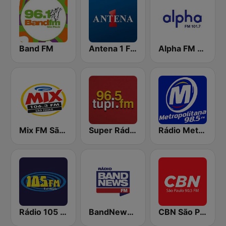
Band FM
Antena 1 FM
Alpha FM 101.7
Mix FM São Paulo
Super Rádio Tupi
Rádio Metropolitana 98.5 FM
Rádio 105 FM
BandNews FM - 96.9 SP
CBN São Paulo