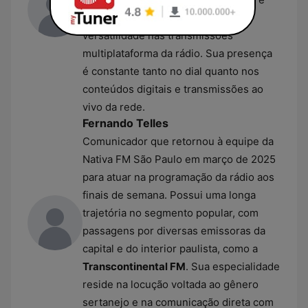
entrevistas, destacando-se pela
versatilidade nas transmissões
multiplataforma da rádio. Sua presença
é constante tanto no dial quanto nos
conteúdos digitais e transmissões ao
vivo da rede.
Fernando Telles
Comunicador que retornou à equipe da
Nativa FM São Paulo em março de 2025
para atuar na programação da rádio aos
finais de semana. Possui uma longa
trajetória no segmento popular, com
passagens por diversas emissoras da
capital e do interior paulista, como a
Transcontinental FM
. Sua especialidade
reside na locução voltada ao gênero
sertanejo e na comunicação direta com