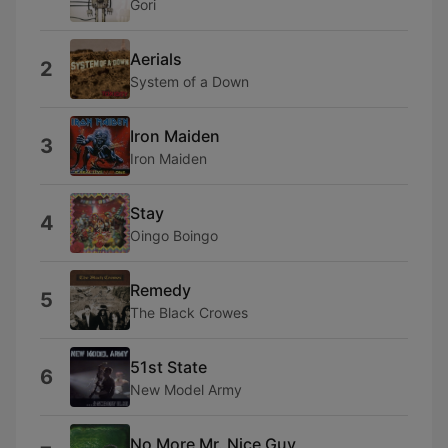
Gori
Aerials
2
System of a Down
Iron Maiden
3
Iron Maiden
Stay
4
Oingo Boingo
Remedy
5
The Black Crowes
51st State
6
New Model Army
No More Mr. Nice Guy