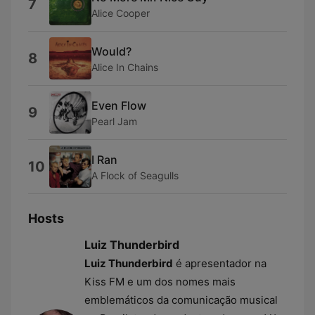
7
Alice Cooper
Would?
8
Alice In Chains
Even Flow
9
Pearl Jam
I Ran
10
A Flock of Seagulls
Hosts
Luiz Thunderbird
Luiz Thunderbird
é apresentador na
Kiss FM e um dos nomes mais
emblemáticos da comunicação musical