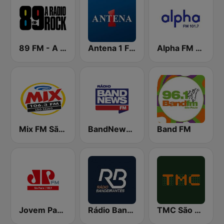
89 FM - A Rádio Rock
Antena 1 FM
Alpha FM 101.7
Mix FM São Paulo
BandNews FM - 96.9 SP
Band FM
Jovem Pan FM São Paulo
Rádio Bandeirantes
TMC São Paulo