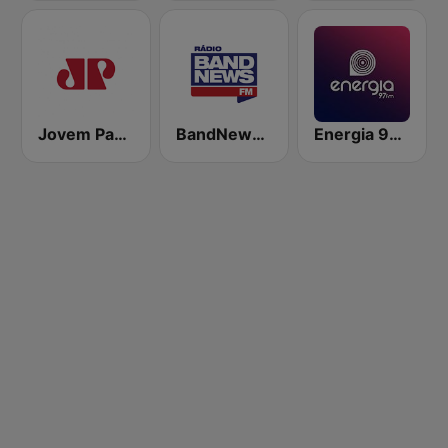
Jovem Pan AM
BandNews FM - 96.9 SP
Energia 97 FM