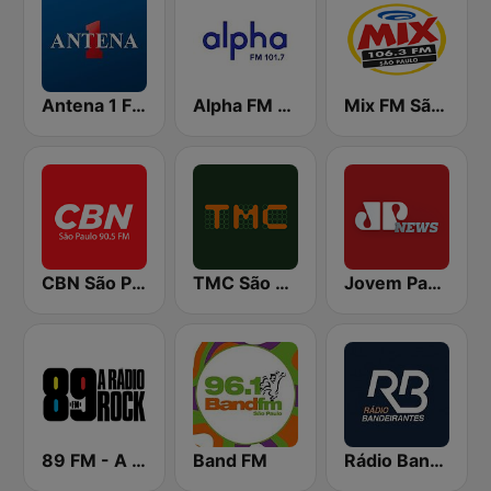
Antena 1 FM
Alpha FM 101.7
Mix FM São Paulo
CBN São Paulo
TMC São Paulo
Jovem Pan News
89 FM - A Rádio Rock
Band FM
Rádio Bandeirantes