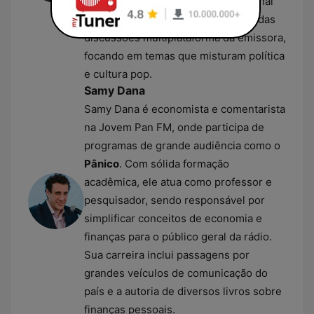
sátira e análise da conjuntura nacional
brasileira. Ele participa ativamente das
discussões multiplataforma da emissora,
focando em temas que misturam política
e cultura pop.
Samy Dana
Samy Dana é economista e comentarista
na Jovem Pan FM, onde participa de
programas de grande audiência como o
Pânico
. Com sólida formação
acadêmica, ele atua como professor e
pesquisador, sendo responsável por
simplificar conceitos de economia e
finanças para o público geral da rádio.
Sua carreira inclui passagens por
grandes veículos de comunicação do
país e a autoria de diversos livros sobre
finanças pessoais.