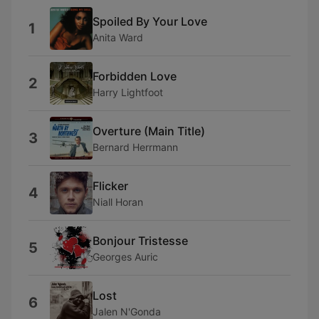
Spoiled By Your Love
1
Anita Ward
Forbidden Love
2
Harry Lightfoot
Overture (Main Title)
3
Bernard Herrmann
Flicker
4
Niall Horan
Bonjour Tristesse
5
Georges Auric
Lost
6
Jalen N'Gonda