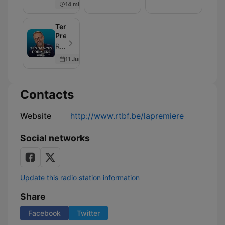
14 min
émission
!
cuisine
Tendances
Première
RTBF - Episode 69
11 Jun 2026
Contacts
Website
http://www.rtbf.be/lapremiere
Social networks
Update this radio station information
Share
Facebook
Twitter