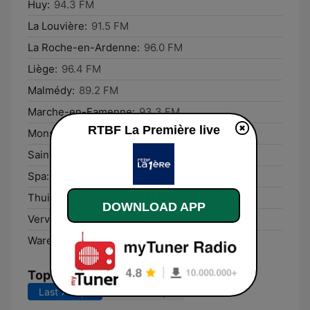
Huy:
94.3 FM
La Louvière:
91.5 FM
La Roche-en-Ardenne:
96.0 FM
Liège:
96.4 FM
Malmédy:
89.2 FM
Marche-en-Famenne:
93.3 FM
RTBF La Première live
Mons:
91.5 FM
Saint-Vith:
87.9 FM
Spa:
97.3 FM
Thuin:
93.4 FM
DOWNLOAD APP
Verviers:
91.3 FM
Waremme:
94.6 FM
Top Songs
Last 7 days
Last 30 days