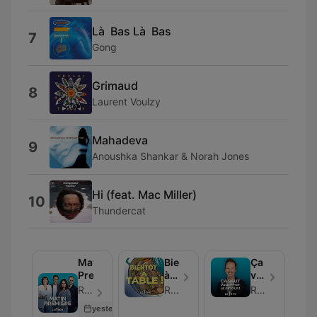
Là Bas Là Bas
7
Gong
Grimaud
8
Laurent Voulzy
Mahadeva
9
Anoushka Shankar & Norah Jones
Hi (feat. Mac Miller)
10
Thundercat
Matin
Bientôt
Ça
Première
à
vaut
table
vraiment
RTBF - Episode 107
RTBF
RTBF
:
le
yesterday
votre
Détour