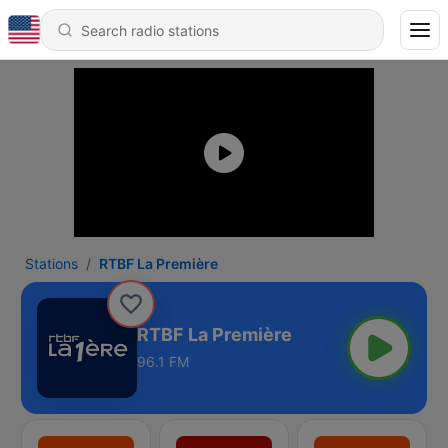
Stations
RTBF La Première
RTBF La Première
96.1 FM