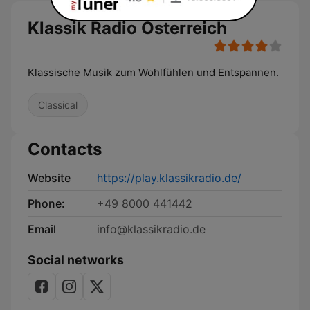
Klassik Radio Österreich
Klassische Musik zum Wohlfühlen und Entspannen.
Classical
Contacts
Website
https://play.klassikradio.de/
Phone:
+49 8000 441442
Email
info@klassikradio.de
Social networks