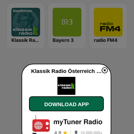
Klassik Radio Beethoven
Bayern 3
radio FM4
Klassik Radio Österreich live
DOWNLOAD APP