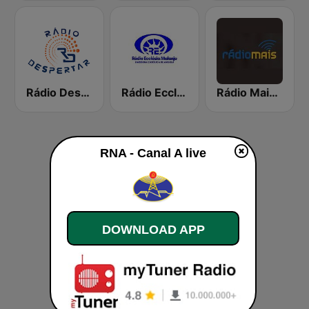
Rádio Despertar
Rádio Ecclésia Malanje
Rádio Mais Huíla
RNA - Canal A live
DOWNLOAD APP