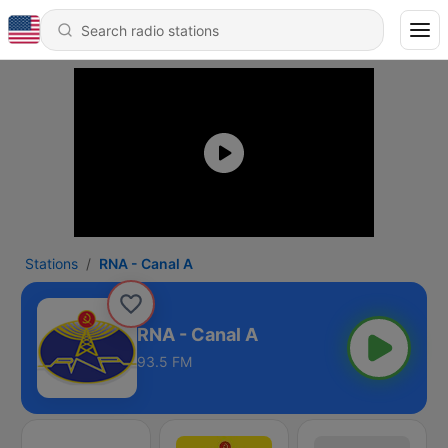
Stations
RNA - Canal A
RNA - Canal A
93.5 FM