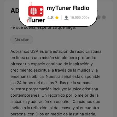
ADORAMOS RADIO USA live
Fe que suena, esperanza que llega.
Christian
Adoramos USA es una estación de radio cristiana
en línea con una misión simple pero profunda:
ofrecer un espacio continuo de inspiración y
crecimiento espiritual a través de la música y la
enseñanza bíblica. Nuestra señal está disponible
las 24 horas del día, los 7 días de la semana
Nuestra programación incluye: Música cristiana
contemporánea; Un recorrido por lo mejor de la
alabanza y adoración en español. Canciones que
invitan a la reflexión, al descanso y al encuentro
personal con Dios en medio de la rutina diaria.