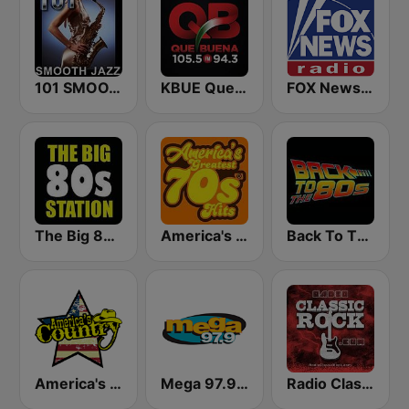
101 SMOOTH JAZZ
KBUE Que Buena 105.5 / 94.3 FM (US Only)
FOX News Radio
The Big 80s Station
America's Greatest 70s Hits
Back To The 80's Radio
America's Country
Mega 97.9 FM
Radio Classic Rock