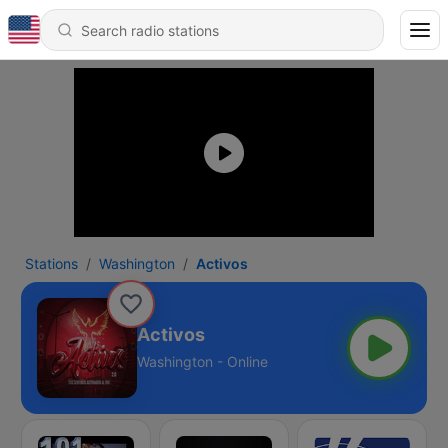
Stations
Washington
Activos
Activos
Washington - Online