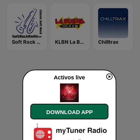
Soft Rock Radio
KLBN La Buena 101.9 FM
Chilltrax
Activos live
DOWNLOAD APP