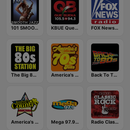
101 SMOOTH JAZZ
KBUE Que Buena 105.5 / 94.3 FM (US Only)
FOX News Radio
The Big 80s Station
America's Greatest 70s Hits
Back To The 80's Radio
America's Country
Mega 97.9 FM
Radio Classic Rock