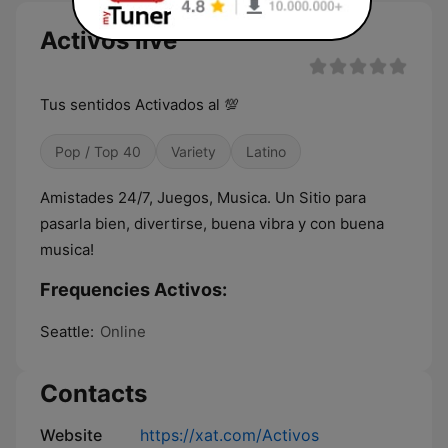
Activos live
Tus sentidos Activados al 💯
Pop / Top 40
Variety
Latino
Amistades 24/7, Juegos, Musica. Un Sitio para
pasarla bien, divertirse, buena vibra y con buena
musica!
Frequencies Activos:
Seattle:
Online
Contacts
Website
https://xat.com/Activos