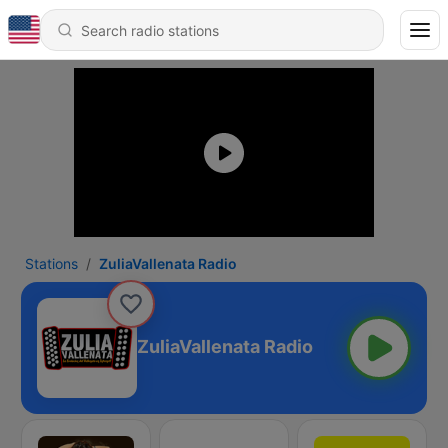
Stations
ZuliaVallenata Radio
ZuliaVallenata Radio