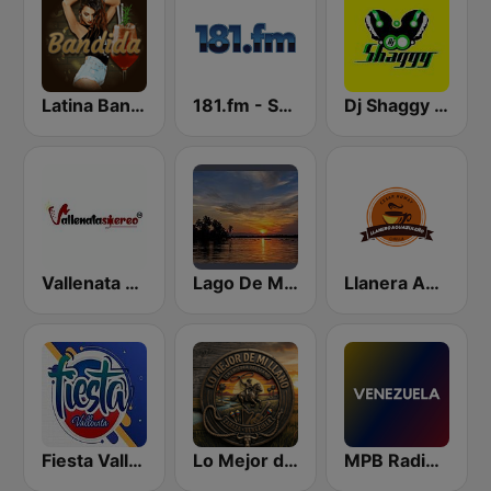
Latina Bandida!
181.fm - Salsa
Dj Shaggy Venezuela
Vallenata Stereo Venezuela
Lago De Maracaibo
Llanera Aguazuleño
Fiesta Vallenata
Lo Mejor de Mi Llano
MPB Radio Venezuela