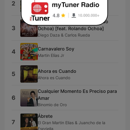
2
Silvestre Dangond & Juancho de La
Espriella
Al Fin Llegaste Tú (Con Rolando
3
Ochoa) [feat. Rolando Ochoa]
Diego Daza & Carlos Rueda
Carnavalero Soy
4
Martin Elías Jr
Ahora es Cuando
5
Ahora es Cuando
Cualquier Momento Es Preciso para
6
Amar
Binomio de Oro
Ábrete
7
El Gran Martin Elias & Juancho de la
Espriella