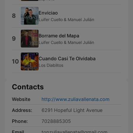
Enviciao
8
Luifer Cuello & Manuel Julián
Borrame del Mapa
9
Luifer Cuello & Manuel Julián
Cuando Casi Te Olvidaba
10
Los Diablitos
Contacts
Website
http://www.zuliavallenata.com
Address:
6291 Hopeful Light Avenue
Phone:
7028885305
Email
topzuliavallenata@gmail.com