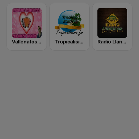
Vallenatos Romanticos con Monchi Bogarin
Tropicalisima.fm - Tropical
Radio Llaneras Sin Fronteras