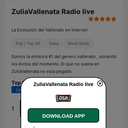
ZuliaVallenata Radio live
La Evolución del Vallenato en Internet
Pop / Top 40
Salsa
World Music
Somos la emisora #1 del genero vallenato , sonando
los éxitos del momento. El que no suena en
ZuliaVallenata no esta pegado.
Top Songs
ZuliaVallenata Radio live
Last 7 days
Last 30 days
Pa' Que Volver ( A Que Volver)
1
Linderos del Norte
DOWNLOAD APP
Despierto