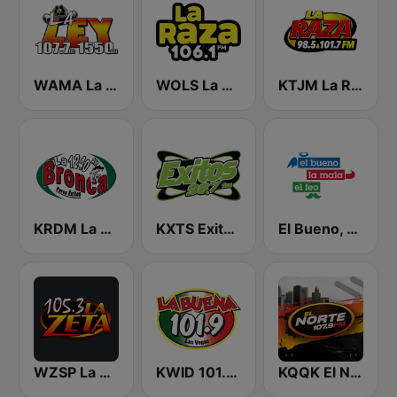
WAMA La Ley 1550
WOLS La Raza 106.1 FM
KTJM La Raza 98.5 / 103.3 FM KJOJ
KRDM La Bronca
KXTS Exitos 98.7 FM
El Bueno, La Mala y El Feo
WZSP La Zeta
KWID 101.9 La Buena
KQQK El Norte 107.9 / 101.7 FM