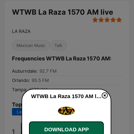
WTWB La Raza 1570 AM live
LA RAZA
Mexican Music
Talk
Frequencies WTWB La Raza 1570 AM:
Auburndale:
92.7 FM
Orlando:
95.5 FM
Tampa:
1570 AM
WTWB La Raza 1570 AM live
Top Songs
Last 7 days
Last 30 days
Tamaulipas Tamaulipas
DOWNLOAD APP
1