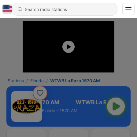
Stations
Florida
WTWB La Raza 1570 AM
WB La Raza 1570 AM
Florida - 1570 AM