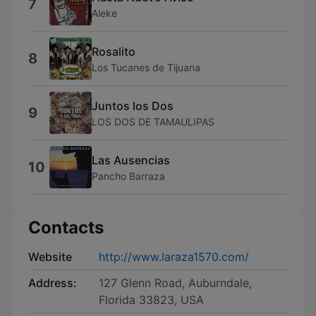
7
Aleke
Rosalito
8
Los Tucanes de Tijuana
Juntos los Dos
9
LOS DOS DE TAMAULIPAS
Las Ausencias
10
Pancho Barraza
Contacts
Website
http://www.laraza1570.com/
Address:
127 Glenn Road, Auburndale,
Florida 33823, USA