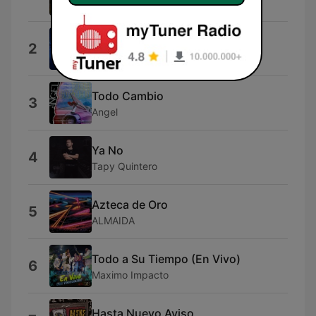
Los Hijos de Tamaulipas
Luis Moreno
2
Luis R. Conriquez
Todo Cambio
3
Angel
Ya No
4
Tapy Quintero
Azteca de Oro
5
ALMAIDA
Todo a Su Tiempo (En Vivo)
6
Maximo Impacto
Hasta Nuevo Aviso