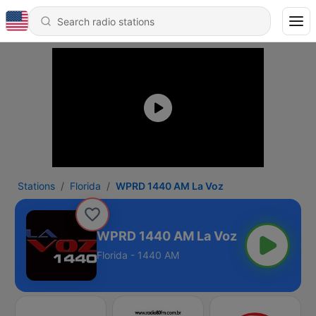
Stations
Florida
WPRD 1440 AM La Voz
WPRD 1440 AM La Voz
Florida - 1440 AM