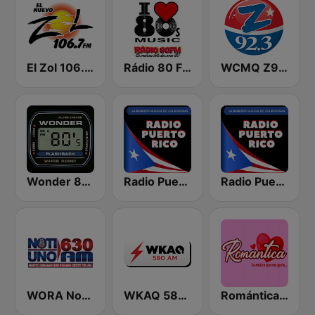
El Zol 106.7 FM
Rádio 80 FM - Anos 80
WCMQ Z92 / Zeta 92.3
Wonder 80's
Radio Puerto Rico PR
Radio Puerto Rico
WORA Noti Uno 630 AM
WKAQ 580 AM
Romántica Radio