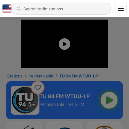
Stations
Pennsylvania
TU 94 FM WTUU-LP
TU 94 FM WTUU-LP
Pennsylvania - 94.5 FM