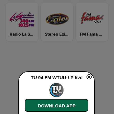
Radio La Sandino
Stereo Exitos 88.1 FM
FM Fama 97.7
TU 94 FM WTUU-LP live
DOWNLOAD APP