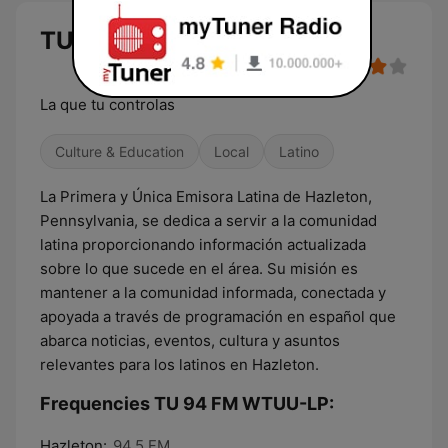
TU 94 FM WTUU-LP live
La que tu controlas
Culture & Education
Local
Latino
La Primera y Única Emisora Latina de Hazleton,
Pennsylvania, se dedica a servir a la comunidad
latina proporcionando información actualizada
sobre lo que sucede en el área. Su misión es
mantener a la comunidad informada, conectada y
apoyada a través de programación en español que
abarca noticias, eventos, cultura y asuntos
relevantes para los latinos en Hazleton.
Frequencies TU 94 FM WTUU-LP:
Hazleton:
94.5 FM