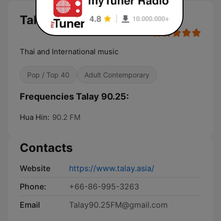
Talay 90.25
Thai and International music
Pop / Top 40
Adult Contemporary
Frequencies Talay 90.25:
Hua Hin:
90.2 FM
Contacts
Website
https://www.talay.asia/
Phone:
+66-86-995-3263
Email
Talay90.25FM@gmail.com