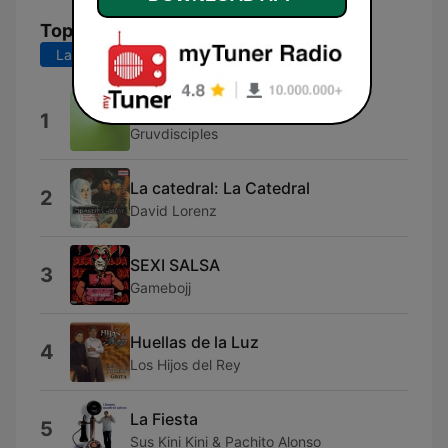
Top Songs
Last 7 days
Last 30 days
Como Se Llama
1
Gruvdisciples
La catedral: La Catedral
2
David Lorenz
SEXI SALSA
3
Gamebojj
Huellas de la Luz
4
Los Hijos del Rey
La Fiesta
5
Sus Kini Kini & Pachito Alonso