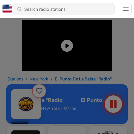
Stations
New York
El Punto De La Salsa "Radio"
Punto De La Salsa "Radio"
New York - Online