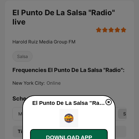
El Punto De La Salsa "Radio"
live
Harold Ruiz Media Group FM
Salsa
Frequencies El Punto De La Salsa "Radio":
New York City:
Online
Schedule
El Punto De La Salsa "Radio" live
Mon
Tue
Wed
Thu
Fri
Sat
Sun
Time
Program
DOWNLOAD APP