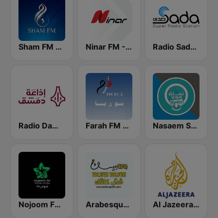
Radio Sada (راديو صدى)
Ninar FM - نينار اف ام
Sham FM - إذاعة شام إف إم
Nasaem Syria Radio - راديو نسائم سوريا
Farah FM - فرح إف إم
Radio Damascus - راديو دمشق
Al Jazeera Arabic (قناة الجزيرة)
Arabesque FM - أرابيسك اف ام
Nojoom FM Syria نجوم اف ام سوريا