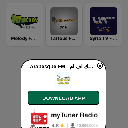
Syria TV - راديو تلفزيون سوريا
Tartous FM طرطوس اف ام
Melody FM (ميلودي إف إم)
Arabesque FM - أرابيسك اف ام live
DOWNLOAD APP