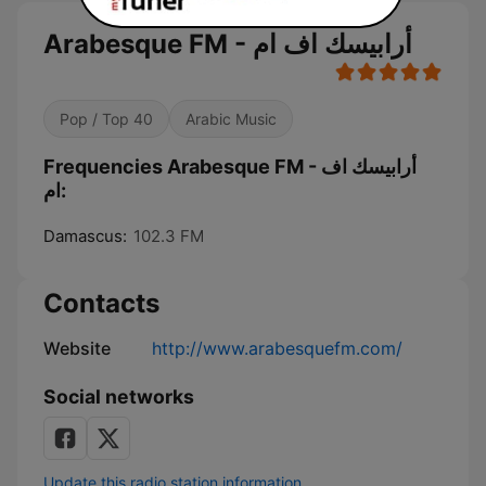
Arabesque FM - أرابيسك اف ام
Pop / Top 40
Arabic Music
Frequencies Arabesque FM - أرابيسك اف
ام:
Damascus:
102.3 FM
Contacts
Website
http://www.arabesquefm.com/
Social networks
Update this radio station information