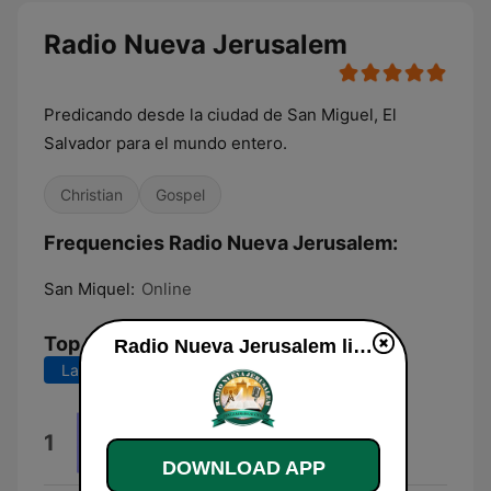
Radio Nueva Jerusalem
Predicando desde la ciudad de San Miguel, El
Salvador para el mundo entero.
Christian
Gospel
Frequencies Radio Nueva Jerusalem:
San Miquel:
Online
Top Songs
Radio Nueva Jerusalem live
Last 7 days
Last 30 days
Lena
1
Intérprete Desconocido
DOWNLOAD APP