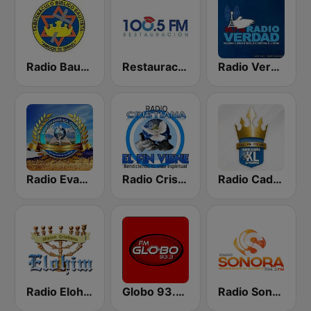
Radio Bautista Global 89.7 FM
Restauración 100.5 FM
Radio Verdad 95.7 FM
Radio Evangélica Josué
Radio Cristiana El Fin Viene
Radio Cadena YSKL La Poderosa
Radio Elohim
Globo 93.3 FM
Radio Sonora 104.5 FM