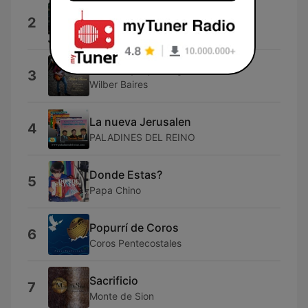
A la Casa de Jairo
2
Hernán Cortés
Tu Cuerpo y Sangre
3
Wilber Baires
La nueva Jerusalen
4
PALADINES DEL REINO
Donde Estas?
5
Papa Chino
Popurrí de Coros
6
Coros Pentecostales
Sacrificio
7
Monte de Sion