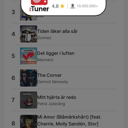
Ingen plockar en maskros
3
Blaï
Tiden läker alla sår
4
Donnez
Det ligger i luften
5
Mannerz
The Corner
6
Dermot Kennedy
Mitt hjärta är redo
7
Petra Juteräng
Mi Amor (Blåmärkshårt) [feat.
8
Cherrie, Molly Sandén, Stor]