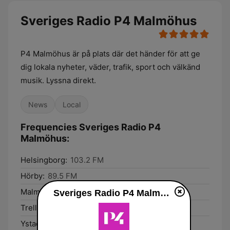
Sveriges Radio P4 Malmöhus
P4 Malmöhus är på plats där det händer för att ge
dig lokala nyheter, väder, trafik, sport och välkänd
musik. Lyssna direkt.
News
Local
Frequencies Sveriges Radio P4
Malmöhus:
Helsingborg:
103.2 FM
Hörby:
89.5 FM
Malmö:
102.0 FM
Sveriges Radio P4 Malmöhus live
Trelleborg:
103.7 FM
Ystad:
103.0 FM