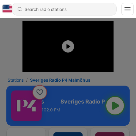
Stations
Sveriges Radio P4 Malmöhus
dio P4 Malmöhus
102.0 FM