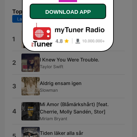
Top Songs
DOWNLOAD APP
Last 7 days
Last 30 days
Overkill
1
Holly Humberstone
I Knew You Were Trouble.
2
Taylor Swift
Aldrig ensam igen
3
Slowman
Mi Amor (Blåmärkshårt) [feat.
4
Cherrie, Molly Sandén, Stor]
Miriam Bryant
Tiden läker alla sår
5