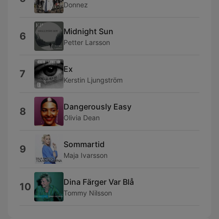
Donnez
Midnight Sun
6
Petter Larsson
Ex
7
Kerstin Ljungström
Dangerously Easy
8
Olivia Dean
Sommartid
9
Maja Ivarsson
Dina Färger Var Blå
10
Tommy Nilsson