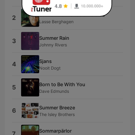
Som en blänkande silvertråd
2
Lasse Berghagen
Summer Rain
3
Johnny Rivers
Sjans
4
Nooit Dogt
Born to Be With You
5
Dave Edmunds
Summer Breeze
6
The Isley Brothers
Sommarpärlor
7