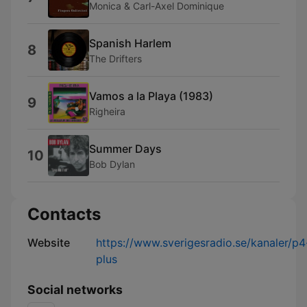
Monica & Carl-Axel Dominique
Spanish Harlem
8
The Drifters
Vamos a la Playa (1983)
9
Righeira
Summer Days
10
Bob Dylan
Contacts
Website
https://www.sverigesradio.se/kanaler/p4
plus
Social networks