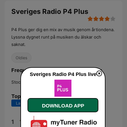
Sveriges Radio P4 Plus
P4 Plus ger dig en mix av musik genom årtiondena.
Lyssna dygnet runt på musiken du älskar och
saknat.
Oldies
Frequencies Sveriges Radio P4 Plus:
Sveriges Radio P4 Plus live
Stockholm:
Online
Top Songs
Last 7 days
Last 30 days
DOWNLOAD APP
Sommargylling
1
Naturljud