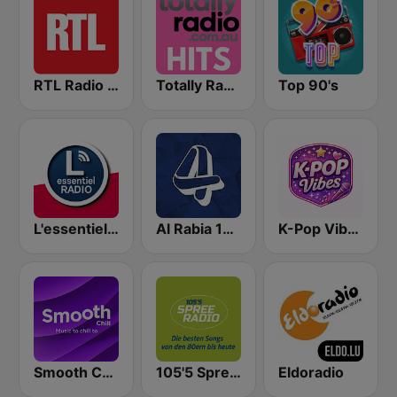
RTL Radio Lëtzebuerg 88.9
Totally Radio Hits
Top 90's
L'essentiel Radio
Al Rabia 107.8 FM (راديو الرابعة)
K-Pop Vibes
Smooth Chill
105'5 Spreeradio
Eldoradio