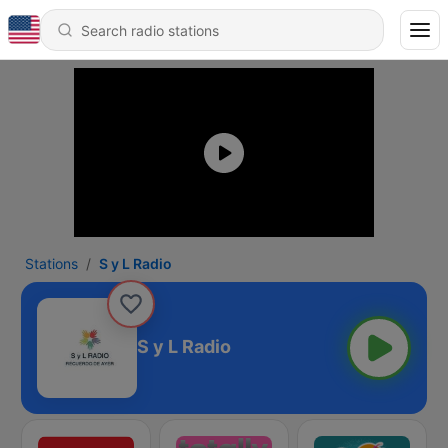
Stations
S y L Radio
S y L Radio