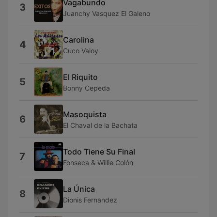
Vagabundo
3
Juanchy Vasquez El Galeno
Carolina
4
Cuco Valoy
El Riquito
5
Bonny Cepeda
Masoquista
6
El Chaval de la Bachata
Todo Tiene Su Final
7
Fonseca & Willie Colón
La Única
8
Dionis Fernandez