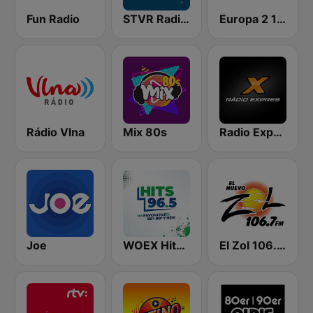
Fun Radio
STVR Radio Slovensko
Europa 2 104.8 FM
Rádio Vlna
Mix 80s
Radio Expres
Joe
WOEX Hits 96.5 FM
El Zol 106.7 FM