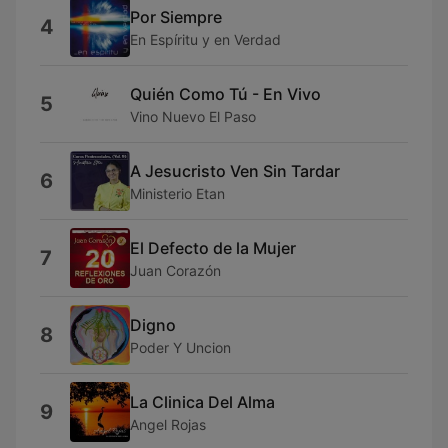
Por Siempre
4
En Espíritu y en Verdad
Quién Como Tú - En Vivo
5
Vino Nuevo El Paso
A Jesucristo Ven Sin Tardar
6
Ministerio Etan
El Defecto de la Mujer
7
Juan Corazón
Digno
8
Poder Y Uncion
La Clinica Del Alma
9
Angel Rojas