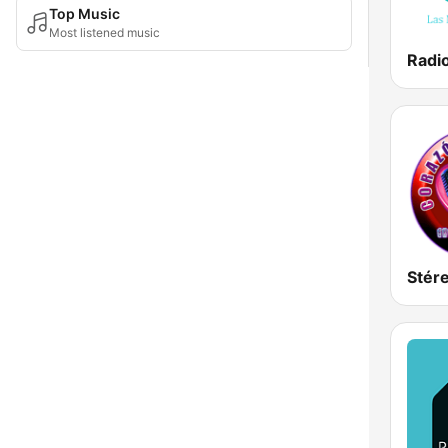
Top Music
Most listened music
Radi