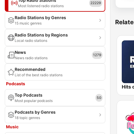
Top Radio Stations
22229
Most listened radio stations
Radio Stations by Genres
Relate
15 music genres
Radio Stations by Regions
Local radio stations
News
1279
News radio stations
Recommended
List of the best radio stations
Podcasts
Top Podcasts
50
Most popular podcasts
Podcasts by Genres
18 topic genres
Music