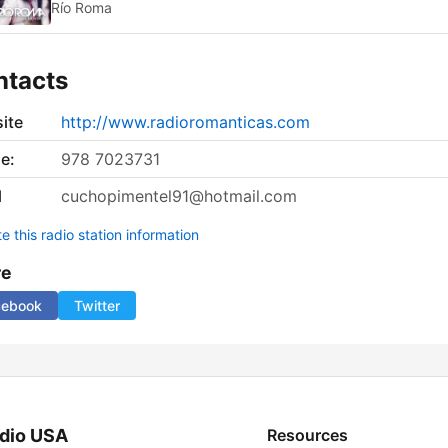
Río Roma
ntacts
ite
http://www.radioromanticas.com
e:
978 7023731
l
cuchopimentel91@hotmail.com
 this radio station information
re
cebook
Twitter
dio USA
Resources