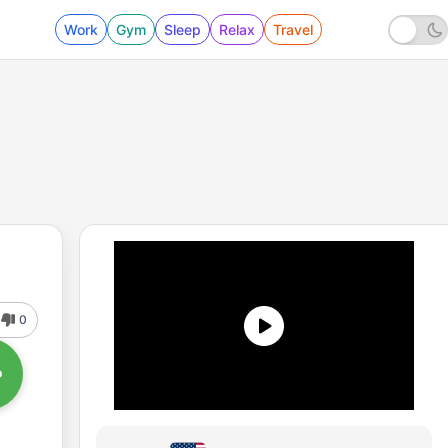
Work
Gym
Sleep
Relax
Travel
0