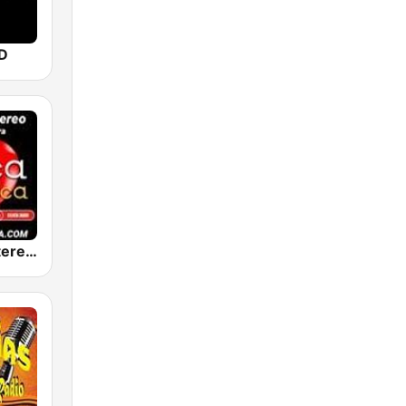
D
Romantica Stereo con Dj Pajaro Herrera