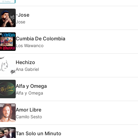
-Jose
Jose
Cumbia De Colombia
Los Wawanco
Hechizo
Ana Gabriel
Alfa y Omega
Alfa y Omega
Amor Libre
Camilo Sesto
Tan Solo un Minuto