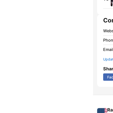
Co
Webs
Phon
Emai
Update
Sha
Fa
Ra