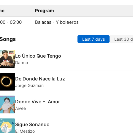
me
Program
00 - 05:00
Baladas - Y boleeros
 Songs
Last 7 days
Last 30 
Lo Único Que Tengo
Darmo
De Donde Nace la Luz
Jorge Guzmán
Donde Vive El Amor
Aivee
Sigue Sonando
El Mestizo