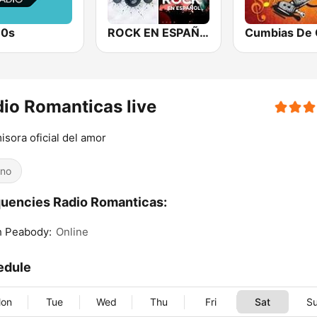
80s
ROCK EN ESPAÑOL 80s 90s Neltume Chile
io Romanticas live
isora oficial del amor
ino
uencies Radio Romanticas:
h Peabody:
Online
edule
on
Tue
Wed
Thu
Fri
Sat
S