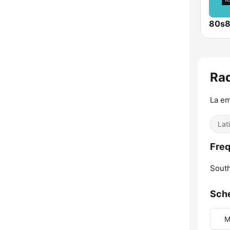
80s
Rad
La em
Lat
Freq
Sout
Sch
M