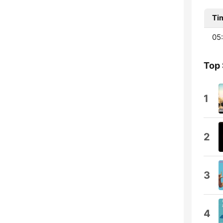
Ti
05:
Top
1
2
3
4