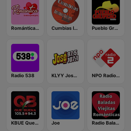
Romántica Radio
Cumbias Inmortales Radio
Pueblo Grupero Radio
Radio 538
KLYY José 97.5 y 107.1
NPO Radio 2
KBUE Que Buena 105.5 / 94.3 FM (US Only)
Joe
Radio Baladas Viejitas Románticas