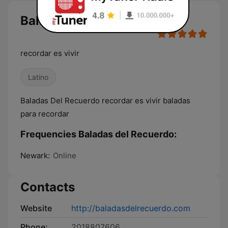
Baladas del Recuerdo live
recordar es vivir
Latino
Baladas Del Recuerdo recordar es vivir baladas
para recordar
Frequencies Baladas del Recuerdo:
Newark:
Online
Contacts
Website
http://baladasdelrecuerdo.com
Phone:
2018807606