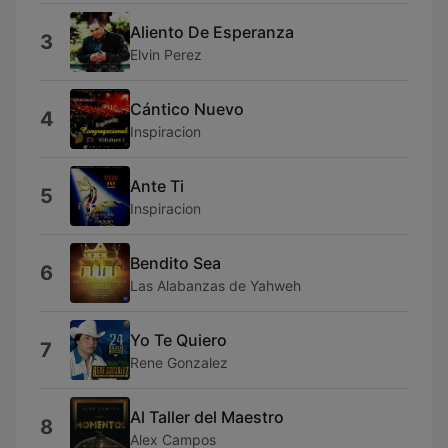
Aliento De Esperanza
3
Elvin Perez
Cántico Nuevo
4
Inspiracion
Ante Ti
5
Inspiracion
Bendito Sea
6
Las Alabanzas de Yahweh
Yo Te Quiero
7
Rene Gonzalez
Al Taller del Maestro
8
Alex Campos