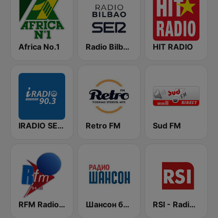
Africa No.1
Radio Bilbao SER
HIT RADIO
IRADIO SENEGAL
Retro FM
Sud FM
RFM Radio Futurs Medias 94.0 FM
Шансон без цензуры (Shanson bez cenzury)
RSI - Radio Sénégal Internationale