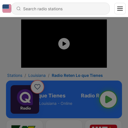
Stations
Louisiana
Radio Reten Lo que Tienes
Radio Reten Lo que Tienes
Louisiana - Online