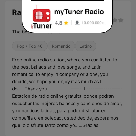
Radio LOVE Emily live
The best Romantic Latin Music
Pop / Top 40
Romantic
Latino
Free online radio station, where you can listen to
the best ballads and love songs, and Latin
romantics, to enjoy in company or alone, you
decide, we hope you enjoy it as much as I
do......Thank you. --------------- II -----------------
Estacion de radio online gratuita, donde podran
escuchar las mejores baladas y canciones de amor,
y romanticas latinas, para poder disfrutar en
compañia o en soledad, usted decide, esperamos
que lo disfrute tanto como yo......Gracias.