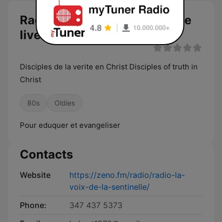
Radio La Voix de la Sentinelle
live
Disciples de la verite en Christ Disciples of truth in
Christ
80s
Oldies
Pour eduquer et evangeliser
Contacts
Website
https://zeno.fm/radio/radio-la-
voix-de-la-sentinelle/
Phone:
347 437 5373