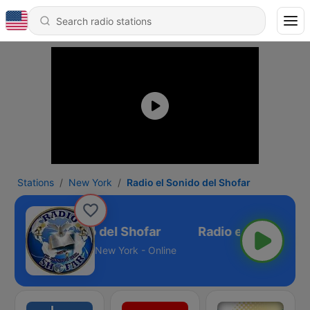
Stations
New York
Radio el Sonido del Shofar
Radio el Sonido del Shofar
New York - Online