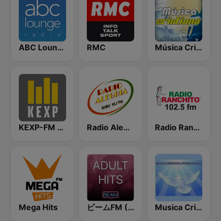
ABC Lounge Jazz
RMC
Música Cristiana
KEXP-FM 90.3
Radio Alegría 95.7 FM
Radio Ranchito
Mega Hits
ビームFM (Beam FM) - Adult Hits
Musica Cristiana Internacional