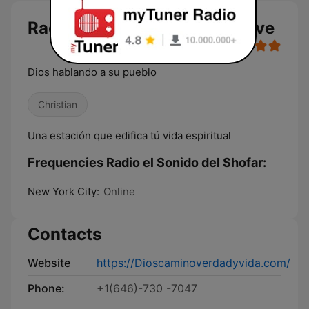
Radio el Sonido del Shofar live
Dios hablando a su pueblo
Christian
Una estación que edifica tú vida espiritual
Frequencies Radio el Sonido del Shofar:
New York City:
Online
Contacts
Website
https://Dioscaminoverdadyvida.com/
Phone:
+1(646)-730 -7047