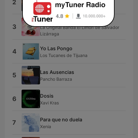
2
Fuerza Regida
Mambo Limón
3
La Original Banda El Limón de Salvador
Lizárraga
Yo Las Pongo
4
Los Tucanes de Tijuana
Las Ausencias
5
Pancho Barraza
Dosis
6
Xavi Kras
Para que no duela
7
Xenia