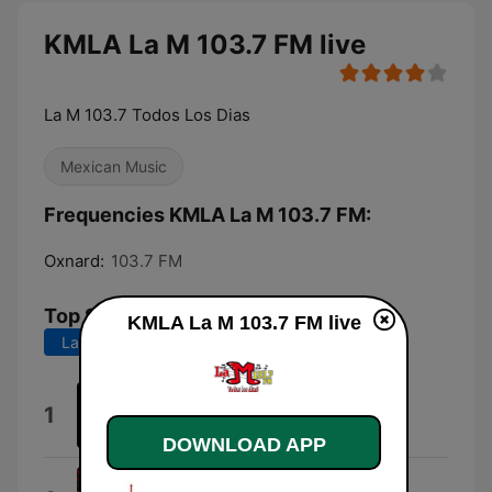
KMLA La M 103.7 FM live
La M 103.7 Todos Los Dias
Mexican Music
Frequencies KMLA La M 103.7 FM:
Oxnard:
103.7 FM
Top Songs
KMLA La M 103.7 FM live
Last 7 days
Last 30 days
Hasta Aquí LLegamos
1
Cornelio Vega y su Dinastia
DOWNLOAD APP
El Diablo