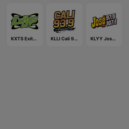
KXTS Exitos 98.7 FM
KLLI Cali 93.9 FM
KLYY José 97.5 y 107.1