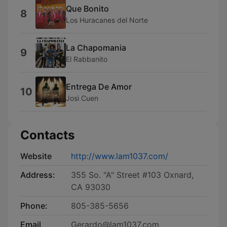
Que Bonito
8
Los Huracanes del Norte
La Chapomania
9
El Rabbanito
Entrega De Amor
10
Josi Cuen
Contacts
Website
http://www.lam1037.com/
Address:
355 So. "A" Street #103 Oxnard,
CA 93030
Phone:
805-385-5656
Email
Gerardo@lam1037.com