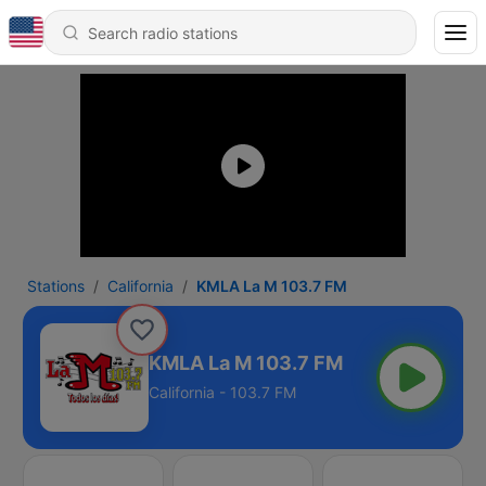
Stations
California
KMLA La M 103.7 FM
KMLA La M 103.7 FM
California - 103.7 FM