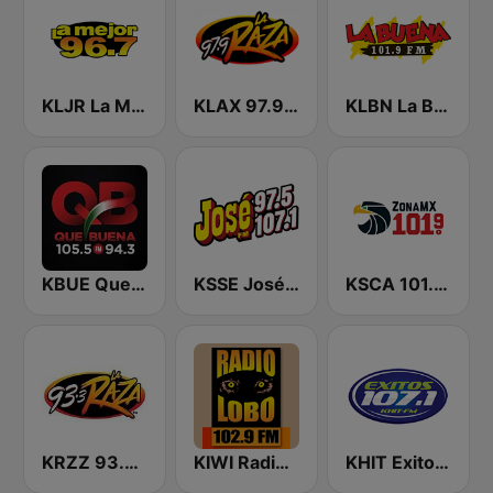
KLJR La Mejor 96.7 FM
KLAX 97.9 La Raza FM
KLBN La Buena 101.9 FM
KBUE Que Buena 105.5 / 94.3 FM (US Only)
KSSE José 97.5 y 107.1
KSCA 101.9 Los Angeles FM (US Only)
KRZZ 93.3 La Raza FM
KIWI Radio Lobo 102.9 FM
KHIT Exitos 107.1 FM