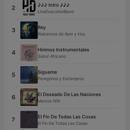
♪♪♪ Intro ♪♪♪
2
LiveExecutionBand
Rey
3
Alabanzas de Ayer y Hoy
Himnos Instrumentales
4
Sabor Africano
Sigueme
5
Peregrinos y Extranjeros
El Deseado De Las Naciones
6
Marcos Witt
El Fin De Todas Las Cosas
7
El Fin De Todas Las Cosas