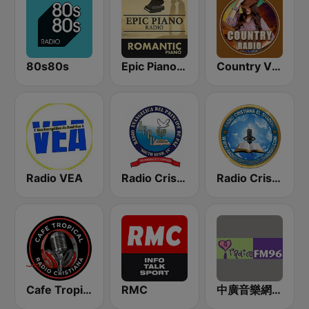
80s80s
Epic Piano - ROMANTIC PIANO
Country Vibes
Radio VEA
Radio Cristiana Principe de Paz
Radio Cristiana El Shaddai
Cafe Tropical Cristiana
RMC
中廣音樂網 i Radio FM96.3