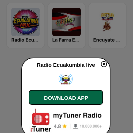
Radio Ecua Latina Mix
La Farra Estación 103.7 FM
Encuyate Ecuador
Radio Ecuakumbia live
DOWNLOAD APP