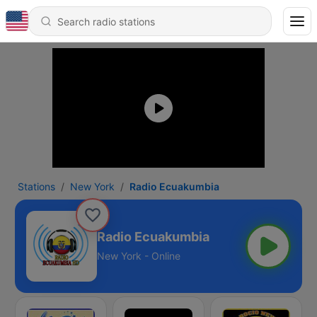
Stations
New York
Radio Ecuakumbia
Radio Ecuakumbia
New York - Online