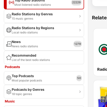
Top Radio Stations
22229
Most listened radio stations
Radio Stations by Genres
Relate
15 music genres
Radio Stations by Regions
Local radio stations
News
1279
News radio stations
Recommended
List of the best radio stations
Podcasts
Top Podcasts
50
Most popular podcasts
Podcasts by Genres
18 topic genres
Music