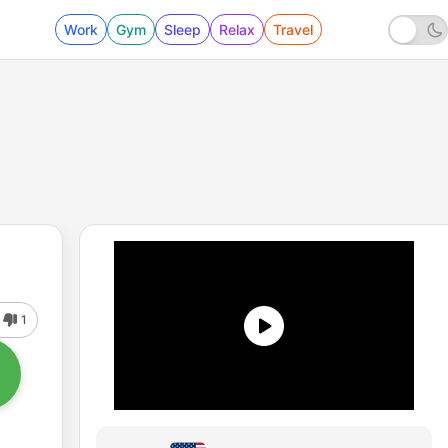
Work
Gym
Sleep
Relax
Travel
1