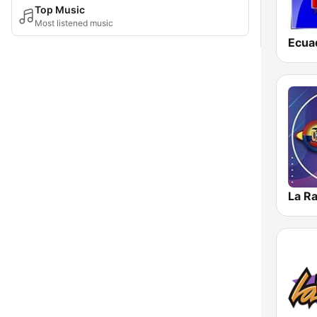
Top Music
Most listened music
Ecua
La R