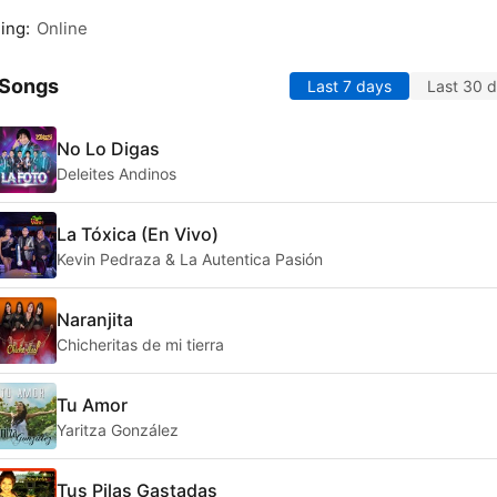
ing:
Online
 Songs
Last 7 days
Last 30 
No Lo Digas
Deleites Andinos
La Tóxica (En Vivo)
Kevin Pedraza & La Autentica Pasión
Naranjita
Chicheritas de mi tierra
Tu Amor
Yaritza González
Tus Pilas Gastadas