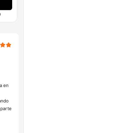
a
a en
ando
 parte