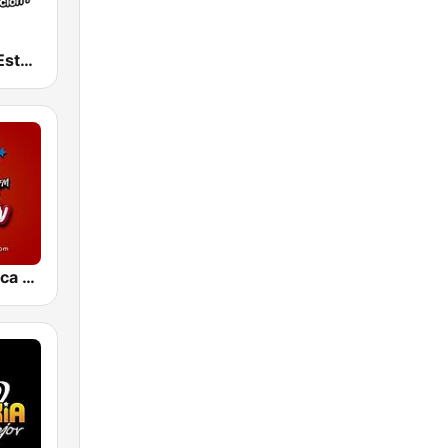
La Suprema Estacion 96.1 FM
La Nueva Unica 94.5 FM