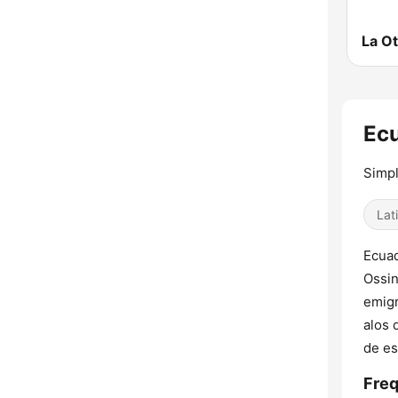
Ecu
Simpl
Lat
Ecuad
Ossin
emigr
alos 
de es
Freq