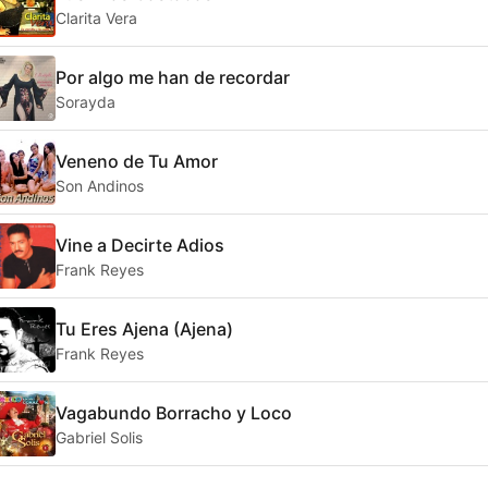
Clarita Vera
Por algo me han de recordar
Sorayda
Veneno de Tu Amor
Son Andinos
Vine a Decirte Adios
Frank Reyes
Tu Eres Ajena (Ajena)
Frank Reyes
Vagabundo Borracho y Loco
Gabriel Solis