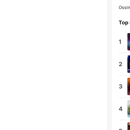
Ossin
Top
1
2
3
4