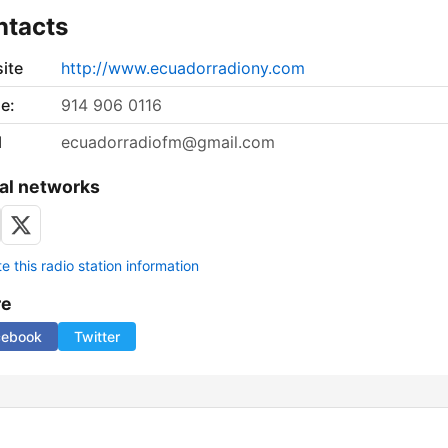
ntacts
ite
http://www.ecuadorradiony.com
e:
914 906 0116
l
ecuadorradiofm@gmail.com
al networks
 this radio station information
re
cebook
Twitter