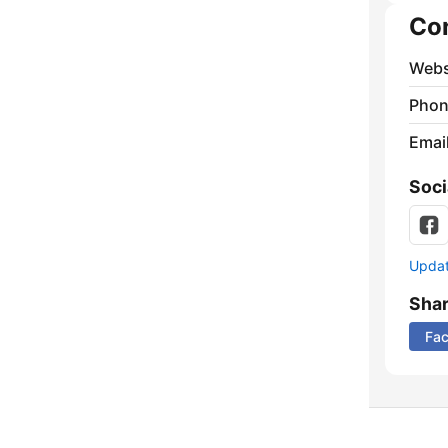
Co
Webs
Phon
Emai
Soci
Update
Sha
Fa