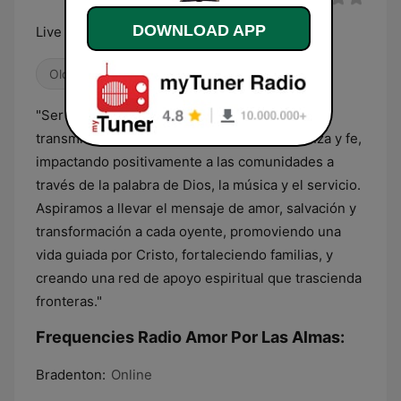
DOWNLOAD APP
Live De Amor USA
Oldies
00s
"Ser una emisora cristiana referente en la
transmisión de valores espirituales, esperanza y fe,
impactando positivamente a las comunidades a
través de la palabra de Dios, la música y el servicio.
Aspiramos a llevar el mensaje de amor, salvación y
transformación a cada oyente, promoviendo una
vida guiada por Cristo, fortaleciendo familias, y
creando una red de apoyo espiritual que trascienda
fronteras."
Frequencies Radio Amor Por Las Almas:
Bradenton:
Online