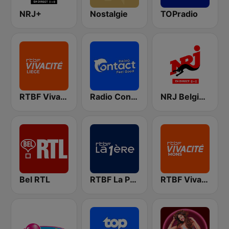
NRJ+
Nostalgie
TOPradio
RTBF VivaCité Liège
Radio Contact
NRJ Belgique
Bel RTL
RTBF La Première
RTBF VivaCité Hainaut