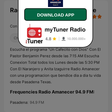
Radio Amanecer 94.9 FM live
DOWNLOAD APP
Con una programacion de bendicion
Christian
Gospel
Escucha el programa ”Un Cafecito con Dios” Con El
Pastor Benjamin Perez desde las 7:15 AM Escucha
Conexion Total todos los Lunes desde las 5:30 PM
Con El Naranjero y Anita Izaguirre Radio Amanecer
con una programacion que bendice dia a dia tu vida
desde Pasadena Texas.
Frequencies Radio Amanecer 94.9 FM:
Pasadena:
94.9 FM