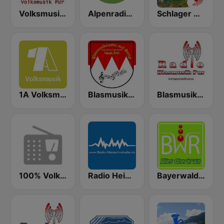
Volksmusik Pur
Alpenradio volksmusik
Schlager Radio - Volksmusik
1A Volksmusik
Blasmusikradio mit Bernd
Blasmusik Pur
100% Volksmusik
Radio Heimatmelodie
Bayerwaldradio Alles Oberkrain