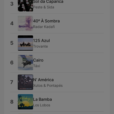
Sol da Caparica
3
Peste & Sida
40º À Sombra
4
Radar Kadafi
125 Azul
5
Trovante
Cairo
6
Táxi
N' América
7
Xutos & Pontapés
La Bamba
8
Los Lobos