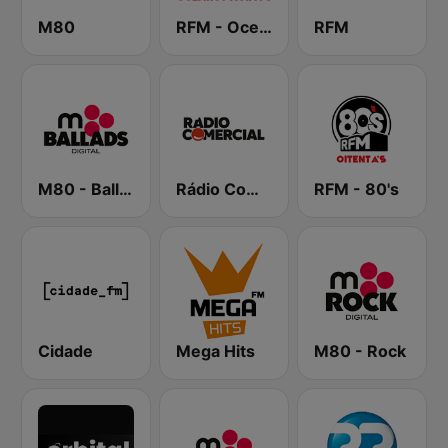
M80
RFM - Oceano Pacífico Online
RFM
M80 - Ballads
Rádio Comercial
RFM - 80's
Cidade
Mega Hits
M80 - Rock