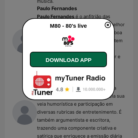
música.
Paulo Fernandes
Paulo Fernandes
é o anfitrião das
manhãs da M80, onde combina a melhor
M80 - 80's live
música das décadas passadas com boa
disposição e humor. Além da rádio, tem
um percurso diversificado como
apresentador de televisão, dobrador e
DOWNLOAD APP
autor, sendo uma figura central no
entretenimento nacional.
Susana Romana
Susana Romana
faz parte da equipa
matinal da M80, destacando-se pela sua
veia humorística e participação em
diversas rubricas de entretenimento. É
também argumentista e escritora,
trazendo uma componente criativa e
satírica que enriquece a emissão diária