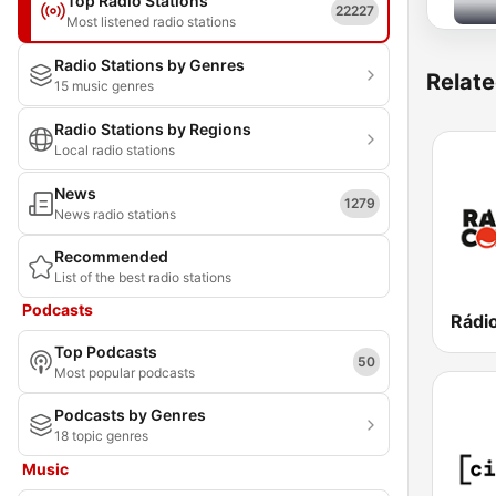
Top Radio Stations
22227
Most listened radio stations
Radio Stations by Genres
Relate
15 music genres
Radio Stations by Regions
Local radio stations
News
1279
News radio stations
Recommended
List of the best radio stations
Podcasts
Rádi
Top Podcasts
50
Most popular podcasts
Podcasts by Genres
18 topic genres
Music