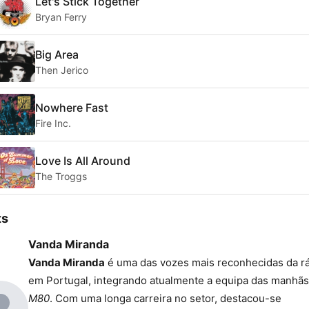
Let's Stick Together
Bryan Ferry
Big Area
Then Jerico
Nowhere Fast
Fire Inc.
Love Is All Around
The Troggs
ts
Vanda Miranda
Vanda Miranda
é uma das vozes mais reconhecidas da r
em Portugal, integrando atualmente a equipa das manhãs
M80
. Com uma longa carreira no setor, destacou-se