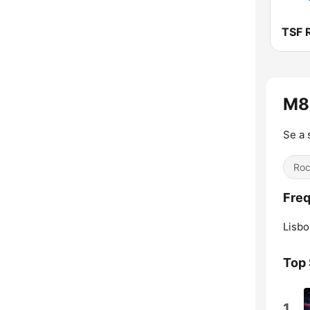
M8
Se a 
Ro
Freq
Lisbo
Top
1