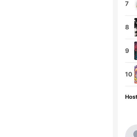
7
8
9
10
Hos