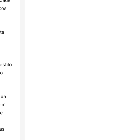
idade
cos
ta
a
estilo
mo
sua
 em
 e
as