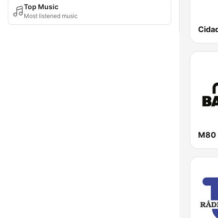
Top Music
Most listened music
Cida
M80 