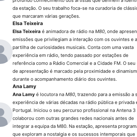
profundo conhecimento dos artistas que definem a ident
da estação. O seu trabalho foca-se na curadoria de clássi
que marcaram várias gerações.
Elsa Teixeira
Elsa Teixeira
é animadora de rádio na
M80
, onde apresen
emissões que privilegiam a interação com os ouvintes e 
partilha de curiosidades musicais. Conta com uma vasta
experiência em rádio, tendo passado por estações de
referência como a Rádio Comercial e a Cidade FM. O seu 
de apresentação é marcado pela proximidade e dinamis
durante o acompanhamento diário dos ouvintes.
Ana Lamy
Ana Lamy
é locutora na
M80
, trazendo para a emissão a 
experiência de várias décadas na rádio pública e privada
Portugal. Iniciou o seu percurso profissional na Antena 3
colaborou com outras grandes redes nacionais antes de
integrar a equipa da M80. Na estação, apresenta program
que exploram a nostalgia e os sucessos intemporais que