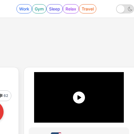
Work
Gym
Sleep
Relax
Travel
62