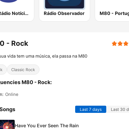
TSF Rádio Notícias
Rádio Observador
M80 - Portug
0 - Rock
sua vida tem uma música, ela passa na M80
ck
Classic Rock
uencies M80 - Rock:
n:
Online
 Songs
Last 7 days
Last 30 
Have You Ever Seen The Rain