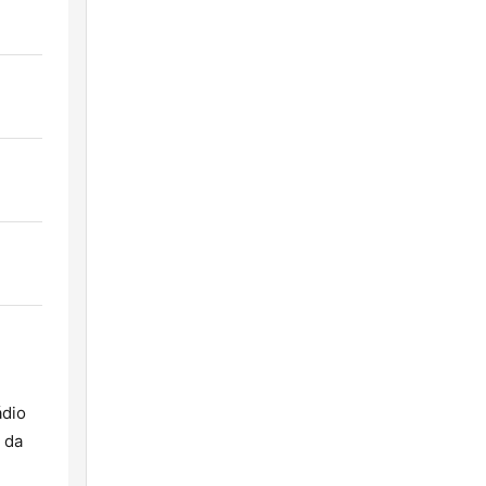
ádio
 da