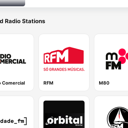
d Radio Stations
o Comercial
RFM
M80