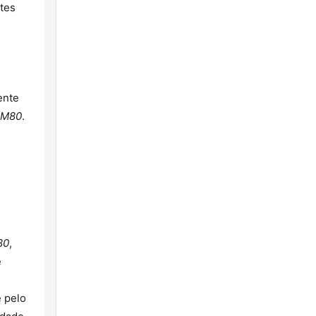
tes
ente
M80
.
80
,
e
e pelo