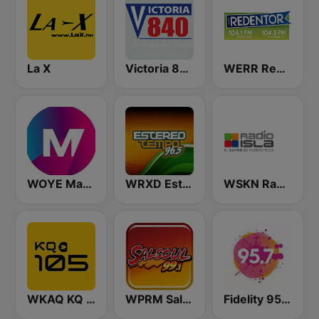
La X
Victoria 840 AM
WERR Redentor 104.1 FM
WOYE Magic 97.3 FM
WRXD Estereotempo 96.5 FM
WSKN Radio Isla 1320 AM
WKAQ KQ 105
WPRM Salsoul 99.1 FM
Fidelity 95.7 FM