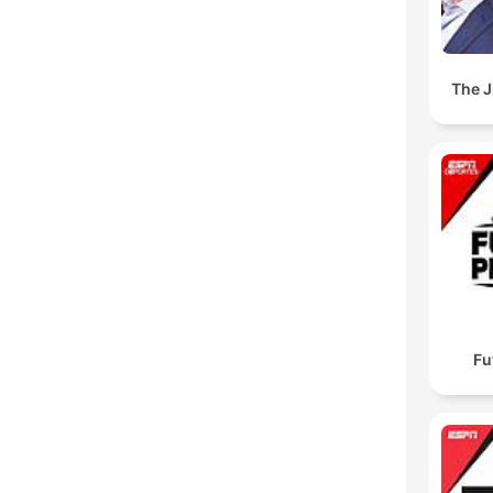
The 
Fu