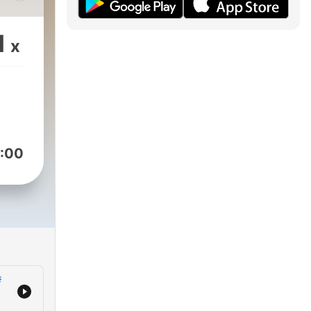
用一
你們
1
x
y
:00
秀