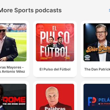
More Sports podcasts
bras Mayores -
El Pulso del Fútbol
The Dan Patric
s Antonio Vélez