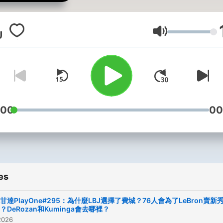
家來和我們3-way 我們只想
些乾貨滿滿的籃球知識來跟
聊天 -- Hosting provided b
Volume
SoundOn
:00
00
es
甘達PlayOne#295：為什麼LBJ選擇了費城？76人會為了LeBron賣新
？DeRozan和Kuminga會去哪裡？
2026