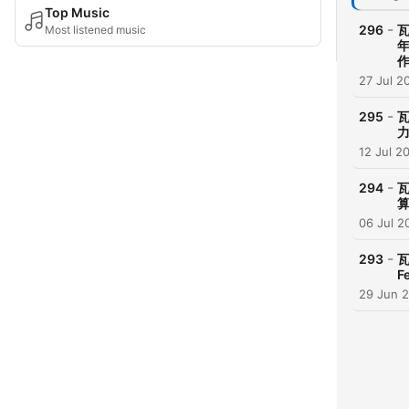
Top Music
-
296
瓦
Most listened music
27 Jul 2
-
295
瓦
12 Jul 2
-
294
瓦
算
06 Jul 2
-
293
瓦
F
29 Jun 