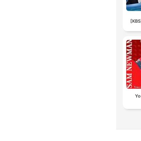
[KB
Yo