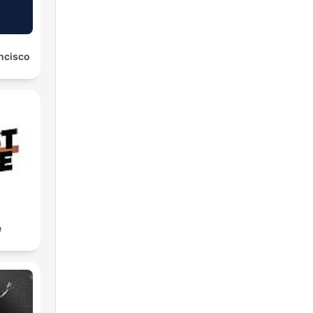
ancisco
e