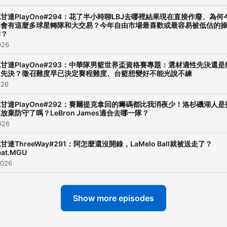
甘達PlayOne#294：花了半小時聊LBJ去哪裡結果現在直接作廢、為何
年會有這麼多球星轉隊和大交易？今年自由市場最喜歡或最容易被低估的
作？
026
甘達PlayOne#293：中華隊男籃世界盃資格賽專題：選材適性先決還是
力先決？徵召難度早已決定賽程難度、台籃想變好不能光說不練
026
甘達PlayOne#292：賽爾提克拿回的籌碼都比我消夜少！洛杉磯湖人是
放棄防守了嗎？LeBron James適合去哪一隊？
026
甘達ThreeWay#291：阿怎麼還沒開錄，LaMelo Ball就被送走了？
eat.MGU
2026
Show more episodes