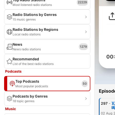
22229
Most listened radio stations
Radio Stations by Genres
15 music genres
Radio Stations by Regions
Local radio stations
News
1279
News radio stations
00
Recommended
List of the best radio stations
Podcasts
Top Podcasts
50
Most popular podcasts
Episod
Podcasts by Genres
18 topic genres
-
297
瓦
嗎
Music
02 Aug 