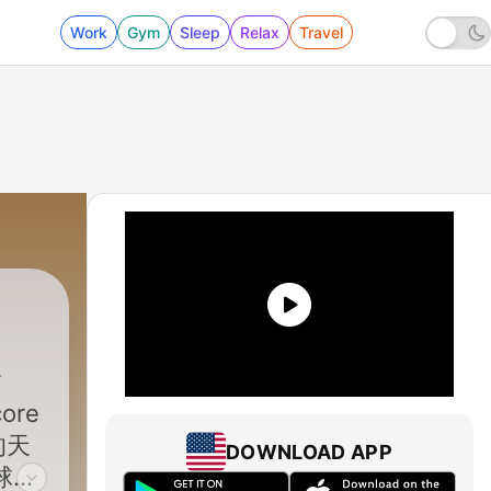
Work
Gym
Sleep
Relax
Travel
297 - 瓦甘達PlayOne#295：為什麼LBJ選擇了
ore
的天
DOWNLOAD APP
球專