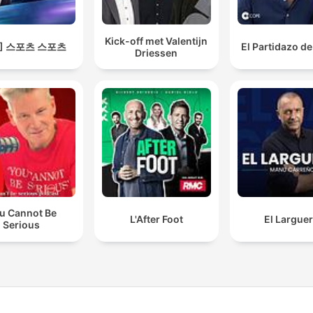
Kick-off met Valentijn
S] 스포츠 스포츠
El Partidazo d
Driessen
u Cannot Be
L'After Foot
El Largue
Serious