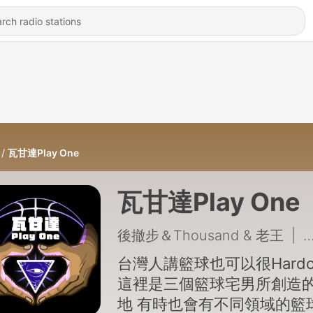
瓦甘達Play One
瓦甘達Play One
後撤步＆Thousand & 老王
|
台灣人講籃球也可以很Hardc
這裡是三個籃球宅男所創造
地 有時也會有不同領域的籃