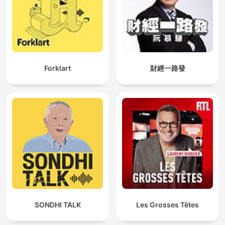
Forklart
財經一路發
SONDHI TALK
Les Grosses Têtes