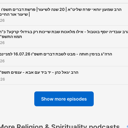
הרב שמעון יוחאי יפרח שליט"א | 20 שנה לשיעור| פרשת דברים תשפ' |
שיעור אור החיים |
026
רב עובדיה יוסף בוטבול - אילו מלאכות שבת שייכות רק בגידולי קרקע? כ"ח
תמוז התשפ"ו
026
הרה"ג בנימין חותה - מבט לשבת דברים תשפ"ו 16.07.26 למניינם
026
הרב יגאל כהן - יד ביד עם אבא - ענפים תשפ"ו
026
Show more episodes
More Religion & Spirituality podcasts