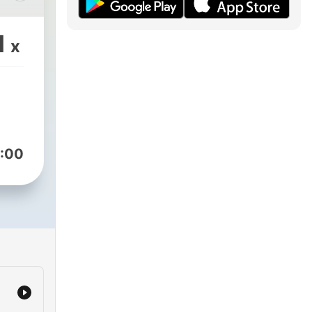
1
x
:00