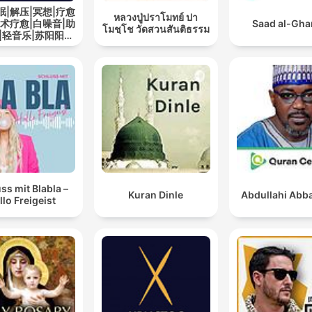
眠|解压|冥想|疗愈
หลวงปู่ปราโมทย์ ปา
艺术疗愈|白噪音|助
Saad al-Gh
โมชฺโช วัดสวนสันติธรรม
|轻音乐|苏阳阳频
道
ss mit Blabla –
Kuran Dinle
Abdullahi Abba
llo Freigeist