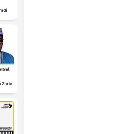
amdi
 Zaria