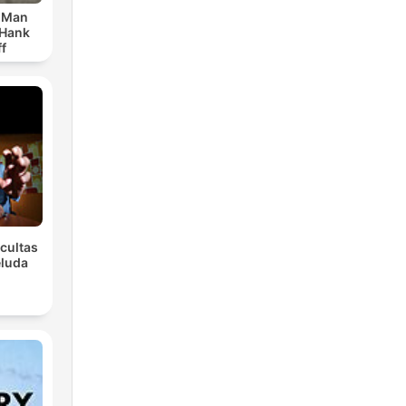
r Man
 Hank
f
Ocultas
eluda