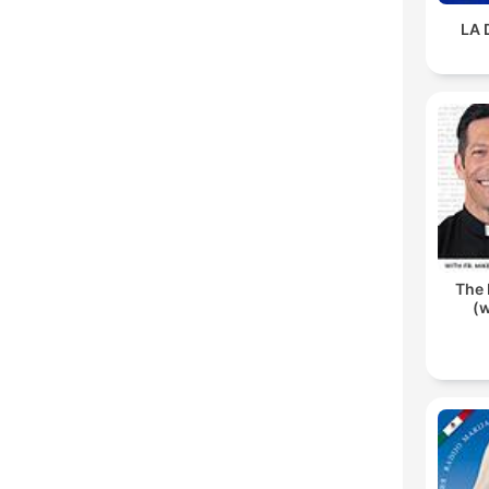
LA 
The 
(w