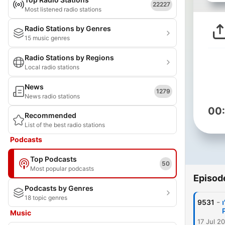
22227
Most listened radio stations
Radio Stations by Genres
15 music genres
Radio Stations by Regions
Local radio stations
News
1279
News radio stations
00
Recommended
List of the best radio stations
Podcasts
Top Podcasts
50
Most popular podcasts
Episod
Podcasts by Genres
18 topic genres
-
9531
ו
Music
17 Jul 2