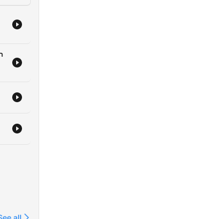
ה
See all