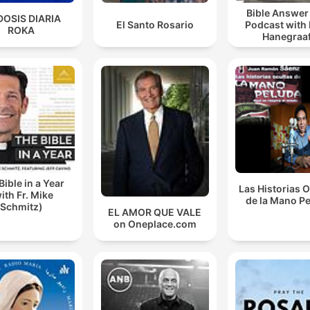
Bible Answe
DOSIS DIARIA
El Santo Rosario
Podcast with
ROKA
Hanegraaf
Bible in a Year
Las Historias 
ith Fr. Mike
de la Mano P
Schmitz)
EL AMOR QUE VALE
on Oneplace.com