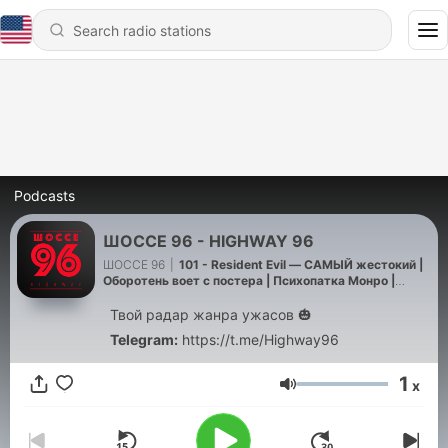
Podcasts
ШОССЕ 96 - HIGHWAY 96
ШОССЕ 96
|
101 - Resident Evil — САМЫЙ жестокий |
Оборотень воет с постера | Психопатка Монро |
Новости хоррора #86
Твой радар жанра ужасов 🎃
Telegram:
https://t.me/Highway96
1
x
Volume