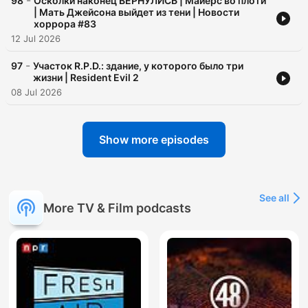
-
98
Осколки наконец ВЕРНУЛИСЬ | Майерс во плоти
| Мать Джейсона выйдет из тени | Новости
хоррора #83
12 Jul 2026
-
97
Участок R.P.D.: здание, у которого было три
жизни | Resident Evil 2
08 Jul 2026
Show more episodes
See all
More TV & Film podcasts